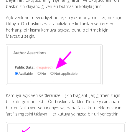
beyanları, okuyucular için şeffaflığı artırır ve okuyucuların ön
baskınızın dayandığı verileri bulmasını kolaylaştırır.
Açık verilerin mevcudiyetine ilişkin yazar beyanını seçmek için
tıklayın. Ön baskınızdaki analizlerde kullanılan verilerden
herhangi bir kısmı kamuya açıksa, bunu belirtmek için
Mevcut'u seçin.
Kamuya açık veri set(ler)inize ilişkin bağlantı(lar) girmeniz için
bir kutu görünecektir. Ön baskınız farklı url'lerde yayınlanan
birden fazla veri seti içeriyorsa, daha fazla kutu eklemek için
'artı' simgesini tıklayın. Her kutuya yalnızca bir url yerleştirin.