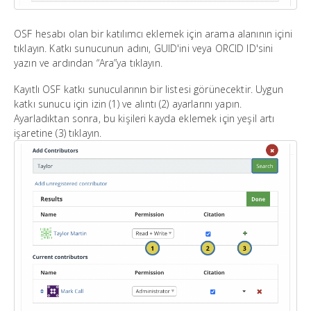
OSF hesabı olan bir katılımcı eklemek için arama alanının içini
tıklayın. Katkı sunucunun adını, GUID'ini veya ORCID ID'sini
yazın ve ardından “Ara”ya tıklayın.
Kayıtlı OSF katkı sunucularının bir listesi görünecektir. Uygun
katkı sunucu için izin (1) ve alıntı (2) ayarlarını yapın.
Ayarladıktan sonra, bu kişileri kayda eklemek için yeşil artı
işaretine (3) tıklayın.