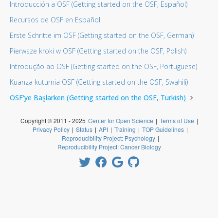
Introducción a OSF (Getting started on the OSF, Español)
Recursos de OSF en Español
Erste Schritte im OSF (Getting started on the OSF, German)
Pierwsze kroki w OSF (Getting started on the OSF, Polish)
Introdução ao OSF (Getting started on the OSF, Portuguese)
Kuanza kutumia OSF (Getting started on the OSF, Swahili)
OSF'ye Başlarken (Getting started on the OSF, Turkish)
Copyright © 2011 - 2025
Center for Open Science
|
Terms of Use
|
Privacy Policy
|
Status
|
API
|
Training
|
TOP Guidelines
|
Reproducibility Project: Psychology
|
Reproducibility Project: Cancer Biology