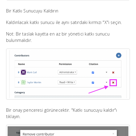
Bir Katkı Sunucuyu Kaldırın
Kaldırılacak katkı sunucu ile aynı satırdaki kırmızı "X"i seçin.
Not: Bir taslak kayıtta en az bir yönetici katkı sunucu
bulunmalıdır.
Bir onay penceresi görünecektir. "Katkı sunucuyu kaldır"ı
tıklayın.