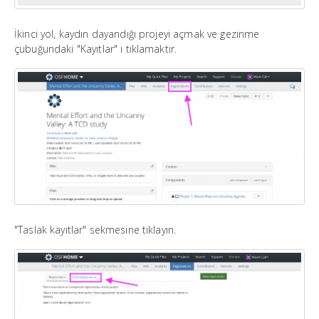
İkinci yol, kaydın dayandığı projeyi açmak ve gezinme
çubuğundaki "Kayıtlar" ı tıklamaktır.
"Taslak kayıtlar" sekmesine tıklayın.