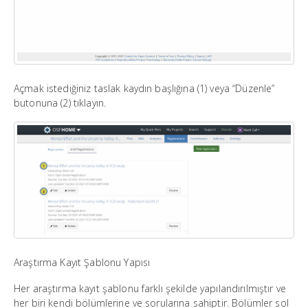
Açmak istediğiniz taslak kaydın başlığına (1) veya “Düzenle”
butonuna (2) tıklayın.
Araştırma Kayıt Şablonu Yapısı
Her araştırma kayıt şablonu farklı şekilde yapılandırılmıştır ve
her biri kendi bölümlerine ve sorularına sahiptir. Bölümler sol