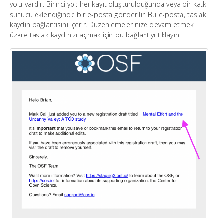
yolu vardır. Birinci yol: her kayıt oluşturulduğunda veya bir katkı
sunucu eklendiğinde bir e-posta gönderilir. Bu e-posta, taslak
kaydın bağlantısını içerir. Düzenlemelerinize devam etmek
üzere taslak kaydınızı açmak için bu bağlantıyı tıklayın.