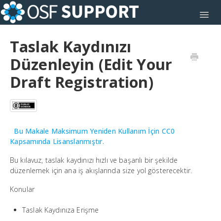
Toggl
Taslak Kaydınızı
Düzenleyin (Edit Your
Draft Registration)
Bu Makale Maksimum Yeniden Kullanım İçin CC0
Kapsamında Lisanslanmıştır.
Bu kılavuz, taslak kaydınızı hızlı ve başarılı bir şekilde
düzenlemek için ana iş akışlarında size yol gösterecektir.
Konular
Taslak Kaydınıza Erişme