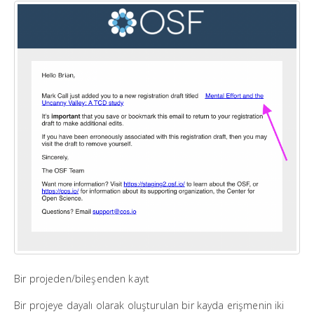
Bir projeden/bileşenden kayıt
Bir projeye dayalı olarak oluşturulan bir kayda erişmenin iki