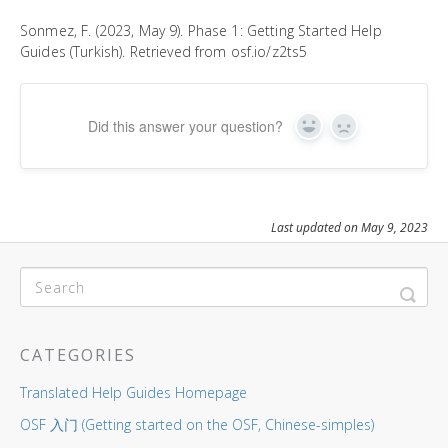
Sonmez, F. (2023, May 9). Phase 1: Getting Started Help
Guides (Turkish). Retrieved from osf.io/z2ts5
Did this answer your question?
Yes
No
Last updated on May 9, 2023
CATEGORIES
Translated Help Guides Homepage
OSF 入门 (Getting started on the OSF, Chinese-simples)