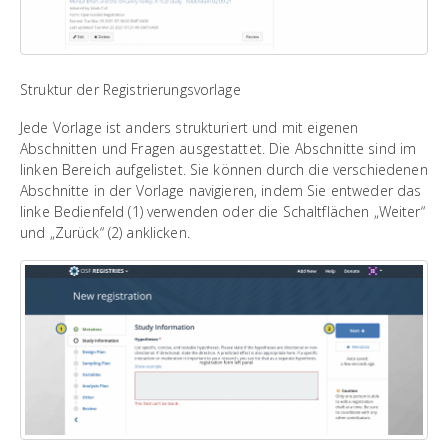
Struktur der Registrierungsvorlage
Jede Vorlage ist anders strukturiert und mit eigenen
Abschnitten und Fragen ausgestattet. Die Abschnitte sind im
linken Bereich aufgelistet. Sie können durch die verschiedenen
Abschnitte in der Vorlage navigieren, indem Sie entweder das
linke Bedienfeld (1) verwenden oder die Schaltflächen „Weiter“
und „Zurück“ (2) anklicken.