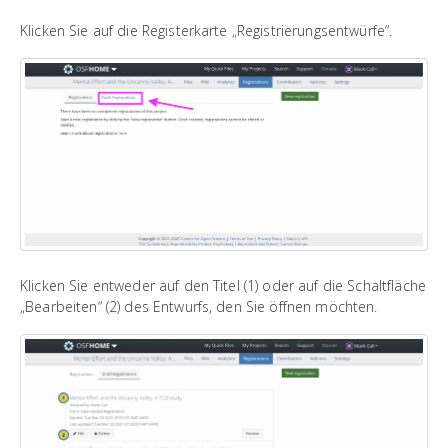
Klicken Sie auf die Registerkarte „Registrierungsentwürfe“.
Klicken Sie entweder auf den Titel (1) oder auf die Schaltfläche
„Bearbeiten“ (2) des Entwurfs, den Sie öffnen möchten.