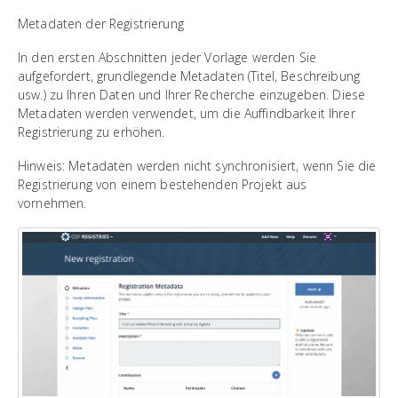
Metadaten der Registrierung
In den ersten Abschnitten jeder Vorlage werden Sie
aufgefordert, grundlegende Metadaten (Titel, Beschreibung
usw.) zu Ihren Daten und Ihrer Recherche einzugeben. Diese
Metadaten werden verwendet, um die Auffindbarkeit Ihrer
Registrierung zu erhöhen.
Hinweis: Metadaten werden nicht synchronisiert, wenn Sie die
Registrierung von einem bestehenden Projekt aus
vornehmen.