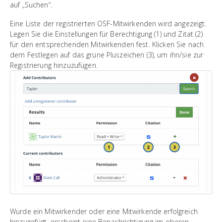
auf „Suchen“.
Eine Liste der registrierten OSF-Mitwirkenden wird angezeigt.
Legen Sie die Einstellungen für Berechtigung (1) und Zitat (2)
für den entsprechenden Mitwirkenden fest. Klicken Sie nach
dem Festlegen auf das grüne Pluszeichen (3), um ihn/sie zur
Registrierung hinzuzufügen.
Wurde ein Mitwirkender oder eine Mitwirkende erfolgreich
hinzugefügt, erscheint eine Benachrichtigung im oberen