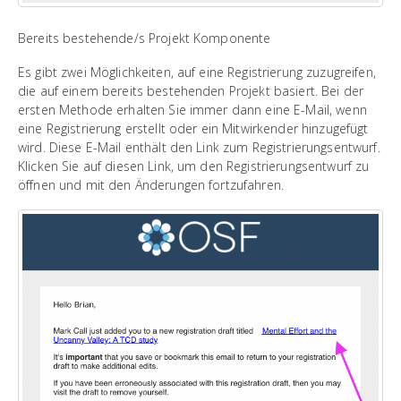
Bereits bestehende/s Projekt Komponente
Es gibt zwei Möglichkeiten, auf eine Registrierung zuzugreifen,
die auf einem bereits bestehenden Projekt basiert. Bei der
ersten Methode erhalten Sie immer dann eine E-Mail, wenn
eine Registrierung erstellt oder ein Mitwirkender hinzugefügt
wird. Diese E-Mail enthält den Link zum Registrierungsentwurf.
Klicken Sie auf diesen Link, um den Registrierungsentwurf zu
öffnen und mit den Änderungen fortzufahren.