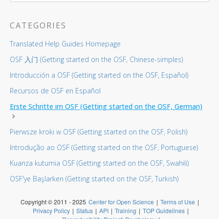
CATEGORIES
Translated Help Guides Homepage
OSF 入门 (Getting started on the OSF, Chinese-simples)
Introducción a OSF (Getting started on the OSF, Español)
Recursos de OSF en Español
Erste Schritte im OSF (Getting started on the OSF, German)
Pierwsze kroki w OSF (Getting started on the OSF, Polish)
Introdução ao OSF (Getting started on the OSF, Portuguese)
Kuanza kutumia OSF (Getting started on the OSF, Swahili)
OSF'ye Başlarken (Getting started on the OSF, Turkish)
Copyright © 2011 - 2025
Center for Open Science
|
Terms of Use
|
Privacy Policy
|
Status
|
API
|
Training
|
TOP Guidelines
|