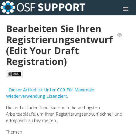
Toggl
Bearbeiten Sie Ihren
Registrierungsentwurf
(Edit Your Draft
Registration)
Dieser Artikel Ist Unter CC0 Für Maximale
Wiederverwendung Lizenziert.
Dieser Leitfaden führt Sie durch die wichtigsten
Arbeitsabläufe, um Ihren Registrierungsentwurf schnell und
erfolgreich zu bearbeiten.
Themen