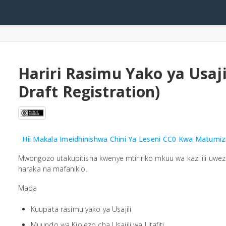
arch
Hariri Rasimu Yako ya Usajil
Draft Registration)
Hii Makala Imeidhinishwa Chini Ya Leseni CC0 Kwa Matum
Mwongozo utakupitisha kwenye mtiririko mkuu wa kazi ili uweze 
haraka na mafanikio.
Mada
Kuupata rasimu yako ya Usajili
Muundo wa Kiolezo cha Usajili wa Utafiti