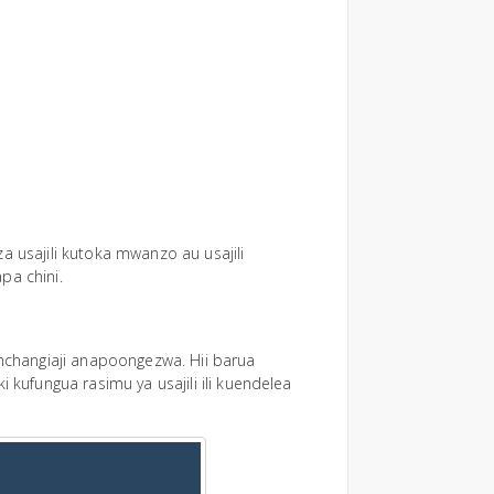
a usajili kutoka mwanzo au usajili
pa chini.
changiaji anapoongezwa. Hii barua
i kufungua rasimu ya usajili ili kuendelea