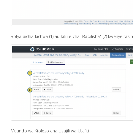
Bofya aidha kichwa (1) au kitufe cha "Badilisha" (2) kwenye rasi
Muundo wa Kiolezo cha Usajili wa Utafiti