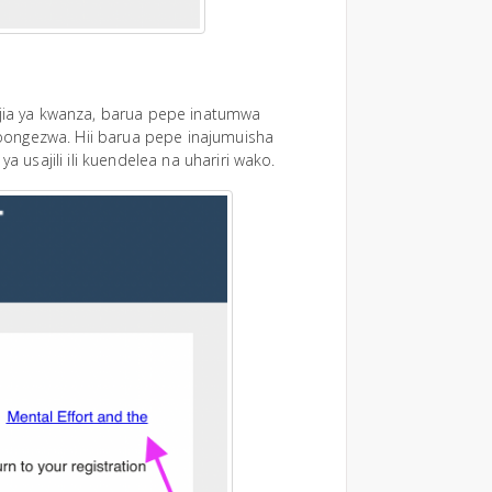
 njia ya kwanza, barua pepe inatumwa
oongezwa. Hii barua pepe inajumuisha
a usajili ili kuendelea na uhariri wako.