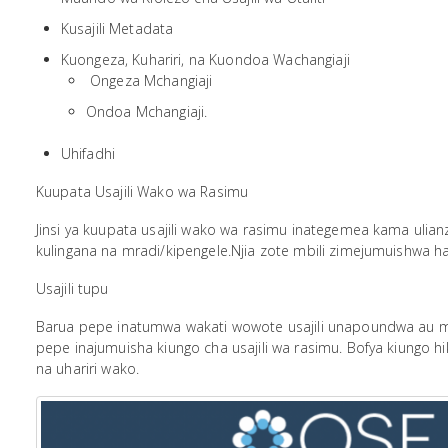
Kusajili Metadata
Kuongeza, Kuhariri, na Kuondoa Wachangiaji
Ongeza Mchangiaji
Ondoa Mchangiaji.
Uhifadhi
Kuupata Usajili Wako wa Rasimu
Jinsi ya kuupata usajili wako wa rasimu inategemea kama ulianz
kulingana na mradi/kipengele.Njia zote mbili zimejumuishwa ha
Usajili tupu
Barua pepe inatumwa wakati wowote usajili unapoundwa au m
pepe inajumuisha kiungo cha usajili wa rasimu. Bofya kiungo hik
na uhariri wako.