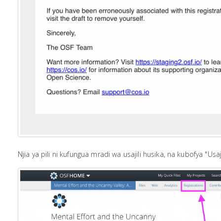
Njia ya pili ni kufungua mradi wa usajili husika, na kubofya "Us