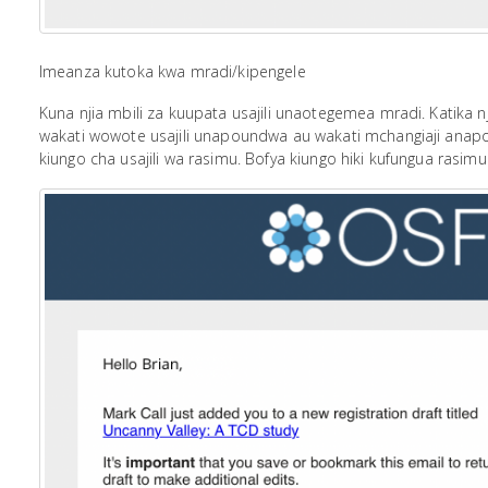
Imeanza kutoka kwa mradi/kipengele
Kuna njia mbili za kuupata usajili unaotegemea mradi. Katika
wakati wowote usajili unapoundwa au wakati mchangiaji anap
kiungo cha usajili wa rasimu. Bofya kiungo hiki kufungua rasimu y