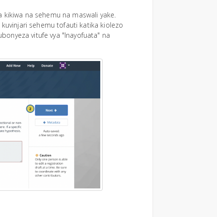
kila kikiwa na sehemu na maswali yake.
vinjari sehemu tofauti katika kiolezo
kubonyeza vitufe vya "Inayofuata" na